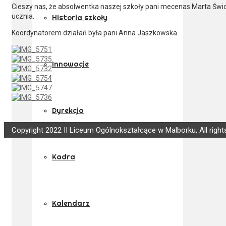
Cieszy nas, że absolwentka naszej szkoły pani mecenas Marta Świ
ucznia.
Historia szkoły
Koordynatorem działań była pani Anna Jaszkowska.
Innowacje
Dyrekcja
Copyright 2022 II Liceum Ogólnokształcące w Malborku, All right
Kadra
Kalendarz