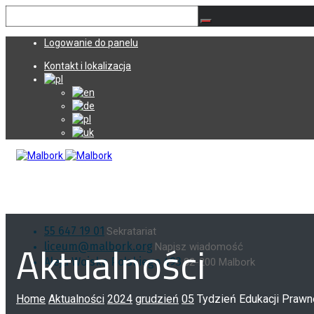
Logowanie do panelu
Kontakt i lokalizacja
55 647 19 01
Sekratariat
Aktualności
liceum@malbork.org
Napisz wiadomość
Aleja Wojska Polskiego 493
82-200 Malbork
Home
Aktualności
2024
grudzień
05
Tydzień Edukacji Prawne