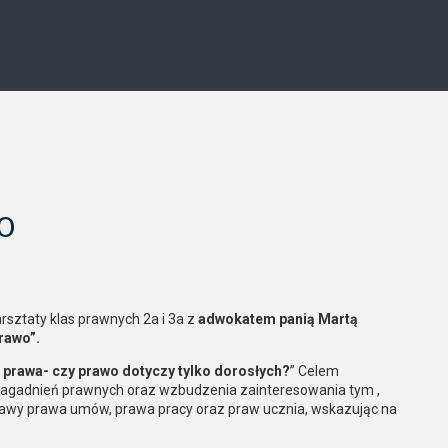
LO
arsztaty klas prawnych 2a i 3a z
adwokatem panią Martą
rawo”.
 prawa- czy prawo dotyczy tylko dorosłych?
” Celem
 zagadnień prawnych oraz wzbudzenia zainteresowania tym ,
tawy prawa umów, prawa pracy oraz praw ucznia, wskazując na