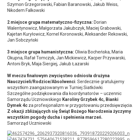
Szymon Grzegorowski, Fabian Baranowski, Jakub Weiss,
Nikodem Falkowski
2 miejsce grupa matematyczno-fizyczna:
Dorian
Walentynowicz, Małgorzata Jakubczyk, Maciej Grabowski,
Kajetan Kuryłowicz, Kornel Koronowski, Aleksander Rekowski,
Jan Sobczyński
3 miejsce grupa humanistyczna:
Oliwia Bocheńska, Maria
Okupna, Rafał Tomczyk, Jan Mickiewicz, Kacper Przywarski,
Antoni Bryk, Maja Siergiej, Jakub Łazarski
W meczu finałowym zwycięstwo odniosła drużyna
Nauczycieli/Rodzice/Absolwenci
. Serdecznie gratulujemy
wszystkim zaangażowanym w Turniej Siatkówki.
Szczególne podziękowania dla koordynatorów – uczennic
Samorządu Uczniowskiego
Karoliny Grzybek 4c, Bianki
Dymek 4c
za profesjonalizm w przygotowaniu przedsięwzięcia.
Z okazji zbliżających się Świąt Bożego Narodzenia życzymy
wszystkim pogody ducha i spełnienia marzeń.
Samorząd Uczniowski