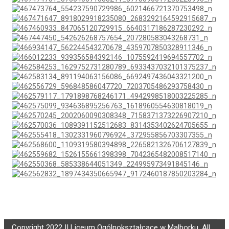
Copyright 2022 II Liceum Ogólnokształcące w Malborku, All