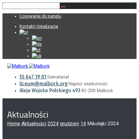
Logowanie do panelu
Kontakt i lokalizacja
55 647 19 01
Sekratariat
liceum@malbork.org
Napisz wiadomość
Aleja Wojska Polskiego 493
82-200 Malbork
Aktualności
Home
Aktualności
2024
grudzień
14
Mikołajki 2024