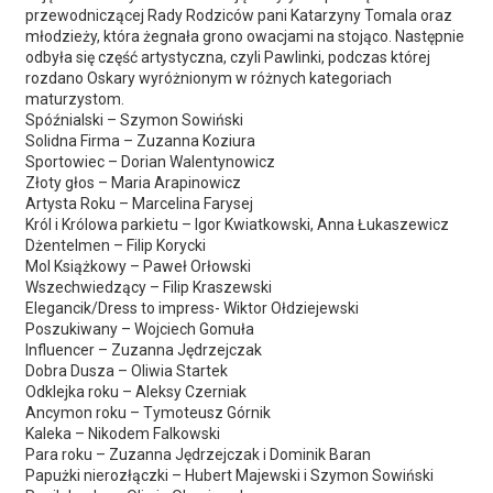
przewodniczącej Rady Rodziców pani Katarzyny Tomala oraz
młodzieży, która żegnała grono owacjami na stojąco. Następnie
odbyła się część artystyczna, czyli Pawlinki, podczas której
rozdano Oskary wyróżnionym w różnych kategoriach
maturzystom.
Spóźnialski – Szymon Sowiński
Solidna Firma – Zuzanna Koziura
Sportowiec – Dorian Walentynowicz
Złoty głos – Maria Arapinowicz
Artysta Roku – Marcelina Farysej
Król i Królowa parkietu – Igor Kwiatkowski, Anna Łukaszewicz
Dżentelmen – Filip Korycki
Mol Książkowy – Paweł Orłowski
Wszechwiedzący – Filip Kraszewski
Elegancik/Dress to impress- Wiktor Ołdziejewski
Poszukiwany – Wojciech Gomuła
Influencer – Zuzanna Jędrzejczak
Dobra Dusza – Oliwia Startek
Odklejka roku – Aleksy Czerniak
Ancymon roku – Tymoteusz Górnik
Kaleka – Nikodem Falkowski
Para roku – Zuzanna Jędrzejczak i Dominik Baran
Papużki nierozłączki – Hubert Majewski i Szymon Sowiński