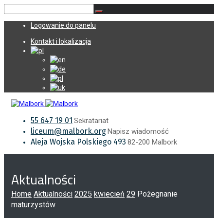
Logowanie do panelu
Kontakt i lokalizacja
55 647 19 01
Sekratariat
liceum@malbork.org
Napisz wiadomość
Aleja Wojska Polskiego 493
82-200 Malbork
Aktualności
Home
Aktualności
2025
kwiecień
29
Pożegnanie
maturzystów