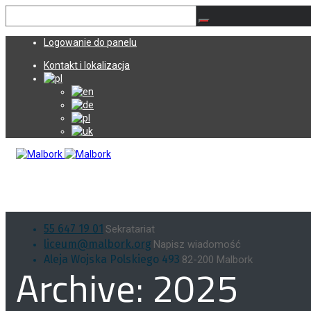
Logowanie do panelu
Kontakt i lokalizacja
55 647 19 01
Sekratariat
liceum@malbork.org
Napisz wiadomość
Archive: 2025
Aleja Wojska Polskiego 493
82-200 Malbork