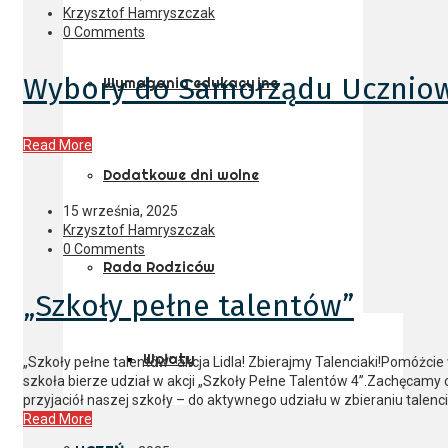
Krzysztof Hamryszczak
0 Comments
Wybory do Samorządu Ucznio
Wymagania edukacyjne
Read More
Dodatkowe dni wolne
15 września, 2025
Krzysztof Hamryszczak
0 Comments
Rada Rodziców
„Szkoły pełne talentów”
Wpłaty
„Szkoły pełne talentów” akcja Lidla! Zbierajmy Talenciaki!Pomóżcie
szkoła bierze udział w akcji „Szkoły Pełne Talentów 4”.Zachęcamy 
przyjaciół naszej szkoły – do aktywnego udziału w zbieraniu talenc
Read More