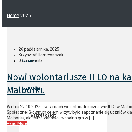
Home
2025
26 października, 2025
Krzysztof Hamryszczak
0 Comments
START
Nowi wolontariusze II LO na 
Malborku
SZKOŁA
W dniu 22.10.2025 r. w ramach wolontariatu uczniowie II LO w Malbor
Społecznej.Głównym celem wizyty było zapoznanie się uczniów klas
Sekretariat
Malborku, ale także zabawa i wspólna gra w […]
Read More