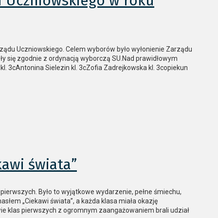
 Uczniowskiego w roku
orządu Uczniowskiego. Celem wyborów było wyłonienie Zarządu
ły się zgodnie z ordynacją wyborczą SU.Nad prawidłowym
. 3cAntonina Sielezin kl. 3cZofia Zadrejkowska kl. 3copiekun
kawi świata”
as pierwszych. Było to wyjątkowe wydarzenie, pełne śmiechu,
hasłem „Ciekawi świata”, a każda klasa miała okazję
ie klas pierwszych z ogromnym zaangażowaniem brali udział