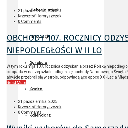
Historia szkoły
21 października, 2025
Krzysztof Hamryszczak
0 Comments
OBCHODY 107. ROCZNICY ODZY
Innowacje
NIEPODLEGŁOŚCI W II LO
Dyrekcja
W tym roku mija 107. rocznica odzyskania przez Polskę niepodległ
listopada w naszej szkole odbędą się obchody Narodowego Święta N
abyście przebrali się w stroje, odpowiadające epoce XX -Lecia Mi
Read More
Kadra
21 października, 2025
Krzysztof Hamryszczak
0 Comments
Kalendarz