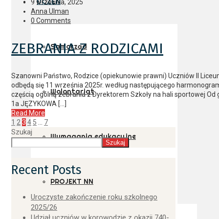
UCZEŃ
9 września, 2025
Anna Ulman
0 Comments
ZEBRANIA Z RODZICAMI
Samorząd
Szanowni Państwo, Rodzice (opiekunowie prawni) Uczniów II Liceu
odbędą się 11 września 2025r. według następującego harmonogramu
Wolontariat
częścią ogólną zebrania z Dyrektorem Szkoły na hali sportowej O
1a JĘZYKOWA […]
Read More
1
2
3
4
5
…
7
Szukaj
Wymagania edukacyjne
Szukaj
Recent Posts
PROJEKT NN
Uroczyste zakończenie roku szkolnego
2025/26
Udział uczniów w korowodzie z okazji 740-