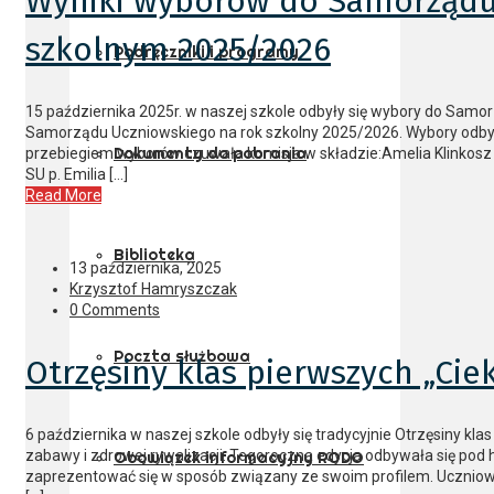
Wyniki wyborów do Samorządu
szkolnym 2025/2026
Podręczniki i programy
15 października 2025r. w naszej szkole odbyły się wybory do Sam
Samorządu Uczniowskiego na rok szkolny 2025/2026. Wybory odby
Dokumenty do pobrania
przebiegiem wyborów czuwała komisja w składzie:Amelia Klinkosz kl
SU p. Emilia […]
Read More
Biblioteka
13 października, 2025
Krzysztof Hamryszczak
0 Comments
Poczta służbowa
Otrzęsiny klas pierwszych „Cie
6 października w naszej szkole odbyły się tradycyjnie Otrzęsiny kl
zabawy i zdrowej rywalizacji. Tegoroczna edycja odbywała się pod 
Obowiązek informacyjny RODO
zaprezentować się w sposób związany ze swoim profilem. Uczniow