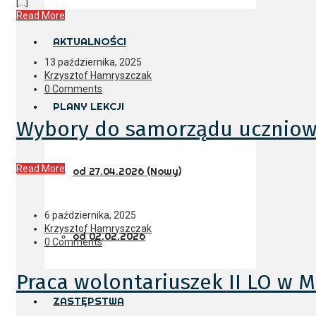
[…]
Read More
AKTUALNOŚCI
13 października, 2025
Krzysztof Hamryszczak
0 Comments
PLANY LEKCJI
Wybory do samorządu uczniow
Read More
od 27.04.2026 (Nowy)
6 października, 2025
Krzysztof Hamryszczak
od 02.02.2026
0 Comments
Praca wolontariuszek II LO 
ZASTĘPSTWA