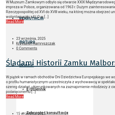
W Muzeum Zamkowym odbyło się otwarcie XXIX Międzynarodowego B
impreza w Polsce, organizowana od 1963 r. Dużym zainteresowaniem 
Rzeczypospolitej od XVI do XVIII wieku, na której można obejrzeć u
wolontariuszki z II LO w […]
REKRUTACJA
Read More
23 września, 2025
MATURA
Krzysztof Hamryszczak
0 Comments
Śladami Historii Zamku Malbor
RODZIC
W piątek w ramach obchodów Dni Dziedzictwa Europejskiego we 
o profilu humanistycznym uczestniczyła z wychowawcą w spektak
szereg działań, ukierunkowanych na zaznajomienie młodzieży z ci
E-Dziennik
poświęconemu […]
Read More
Zebrania i konsultacje
15 września, 2025