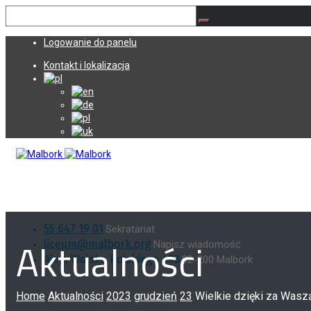
Logowanie do panelu
Kontakt i lokalizacja
55 647 19 01
Sekratariat
Aktualności
liceum@malbork.org
Napisz wiadomość
Aleja Wojska Polskiego 493
82-200 Malbork
Home
Aktualności
2023
grudzień
23
Wielkie dzięki za Wasz