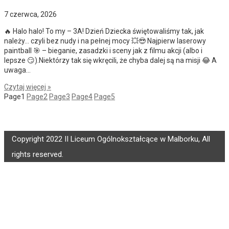
7 czerwca, 2026
🔥 Halo halo! To my – 3A! Dzień Dziecka świętowaliśmy tak, jak
należy… czyli bez nudy i na pełnej mocy 💥😎 Najpierw laserowy
paintball 🎯 – bieganie, zasadzki i sceny jak z filmu akcji (albo i
lepsze 😏).Niektórzy tak się wkręcili, że chyba dalej są na misji 😂 A
uwaga…
Czytaj więcej »
Page
1
Page
2
Page
3
Page
4
Page
5
Copyright 2022 II Liceum Ogólnokształcące w Malborku, All
rights reserved.