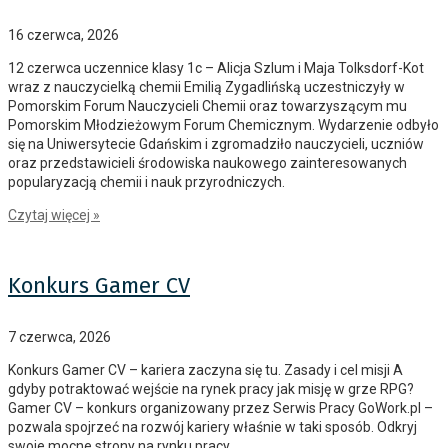
16 czerwca, 2026
12 czerwca uczennice klasy 1c – Alicja Szlum i Maja Tolksdorf-Kot
wraz z nauczycielką chemii Emilią Zygadlińską uczestniczyły w
Pomorskim Forum Nauczycieli Chemii oraz towarzyszącym mu
Pomorskim Młodzieżowym Forum Chemicznym. Wydarzenie odbyło
się na Uniwersytecie Gdańskim i zgromadziło nauczycieli, uczniów
oraz przedstawicieli środowiska naukowego zainteresowanych
popularyzacją chemii i nauk przyrodniczych.
Czytaj więcej »
Konkurs Gamer CV
7 czerwca, 2026
Konkurs Gamer CV – kariera zaczyna się tu. Zasady i cel misji A
gdyby potraktować wejście na rynek pracy jak misję w grze RPG?
Gamer CV – konkurs organizowany przez Serwis Pracy GoWork.pl –
pozwala spojrzeć na rozwój kariery właśnie w taki sposób. Odkryj
swoje mocne strony na rynku pracy