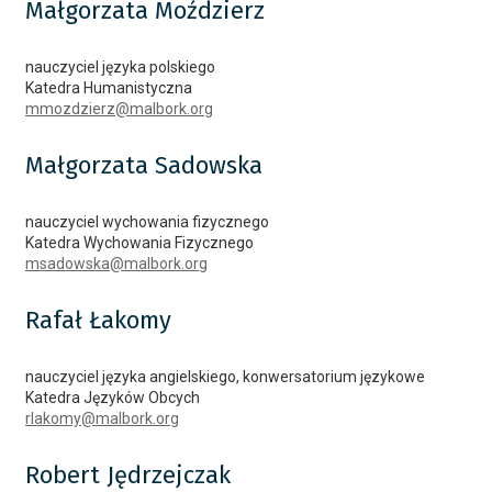
Małgorzata
Moździerz
nauczyciel języka polskiego
Katedra Humanistyczna
mmozdzierz@malbork.org
Małgorzata
Sadowska
nauczyciel wychowania fizycznego
Katedra Wychowania Fizycznego
msadowska@malbork.org
Rafał
Łakomy
nauczyciel języka angielskiego, konwersatorium językowe
Katedra Języków Obcych
rlakomy@malbork.org
Robert
Jędrzejczak