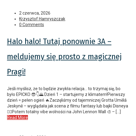
2 czerwca, 2026
Krzysztof Hamryszczak
0 Comments
Halo halo! Tutaj ponownie 3A –
meldujemy się prosto z magicznej
Pragi!
Jeśli myślisz, że to będzie zwykła relacja… to trzymaj się, bo
było EPICKO 😎👇🌄 Dzień 1 – startujemy z klimatem!Pierwszy
dzień = pełen ogień 🔥Zaczęliśmy od tajemniczej Grotta Umělá
Jeskyně – wyglądała jak scena z filmu fantasy lub bajki Disneya
🧙‍♂️Potem totalny vibe wolności na John Lennon Wall 🎨 – […]
Read More