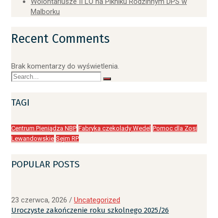
Wolontariusze II LO na Pikniku Rodzinnym DPS w
Malborku
Recent Comments
Brak komentarzy do wyświetlenia.
TAGI
Centrum Pieniądza NBP
Fabryka czekolady Wedel
Pomoc dla Zosi
Lewandowskie
Sejm RP
POPULAR POSTS
23 czerwca, 2026
/
Uncategorized
Uroczyste zakończenie roku szkolnego 2025/26