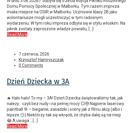
W dniu 3.06.2026 r. odbyła się trzecia edycja Pikniku Rodzinnego
Domu Pomocy Społecznej w Malborku. Tym razem impreza
miała miejsce na OSIR w Malborku. Uczniowie klasy 2B jako
wolontariusze mogli uczestniczyć w tym radosnym
wydarzeniu. W tym roku impreza odbyła się w stylu włoskim. Na
piknik zostały zaproszone władze powiatu, […]
Read More
7 czerwca, 2026
Krzysztof Hamryszczak
0 Comments
Dzień Dziecka w 3A
🔥 Halo halo! To my – 3A! Dzień Dziecka świętowaliśmy tak, jak
należy… czyli bez nudy i na pełnej mocy 💥😎 Najpierw laserowy
paintball 🎯 – bieganie, zasadzki i sceny jak z filmu akcji (albo i
lepsze 😏).Niektórzy tak się wkręcili, że chyba dalej są na misji
😂 A uwaga… […]
Read More