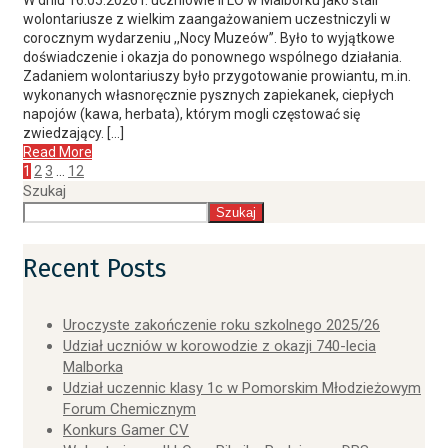
W dniu 16.05.2026 r. uczniowie II LO w Malborku jako stali
wolontariusze z wielkim zaangażowaniem uczestniczyli w
corocznym wydarzeniu ,,Nocy Muzeów’’. Było to wyjątkowe
doświadczenie i okazja do ponownego wspólnego działania.
Zadaniem wolontariuszy było przygotowanie prowiantu, m.in.
wykonanych własnoręcznie pysznych zapiekanek, ciepłych
napojów (kawa, herbata), którym mogli częstować się
zwiedzający. […]
Read More
1
2
3
…
12
Szukaj
Szukaj
Recent Posts
Uroczyste zakończenie roku szkolnego 2025/26
Udział uczniów w korowodzie z okazji 740-lecia
Malborka
Udział uczennic klasy 1c w Pomorskim Młodzieżowym
Forum Chemicznym
Konkurs Gamer CV