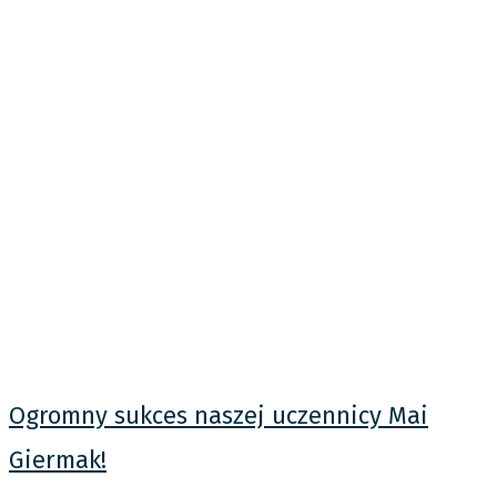
Finaliści Pomorskiego Konkursu Wiedzy o
Samorządzie Terytorialnym
25 kwietnia, 2026
Uczniowie naszej szkoły Jan Mickiewicz 4a i Oskar Pufal 3d zostali
zakwalifikowani do etapu wojewódzkiego XIX Pomorskiego
Konkursu Wiedzy o Samorządzie Terytorialnym i przystąpili 21
kwietnia do eliminacji obejmujących niełatwą problematykę z
zakresu: Wiedzy ogólnej o administracji publicznej, wiadomości o
województwie pomorskim, a także wiedzy o organizacji i
kompetencjach samorządów
Czytaj więcej »
Page
1
Page
2
Page
3
Page
4
Page
5