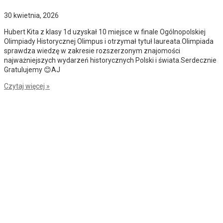
Wizyta wolontariuszy II LO w DPS w
Malborku