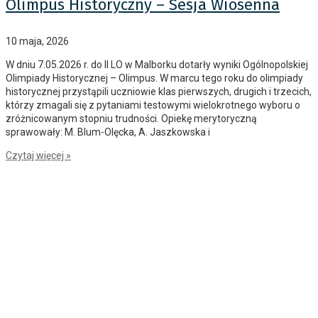
emocji moment, który na długo pozostaje w pamięci zarówno
uczniów, jak i nauczycieli. Ta uroczystość była symbolicznym
zwieńczeniem kilku lat nauki, pracy oraz wspólnych doświadczeń.
Podczas oficjalnej części wydarzenia podkreślano zaangażowanie
maturzystów, ich rozwój oraz wkład w życie szkoły. Był to
Czytaj więcej »
Ogromny sukces naszej uczennicy Mai
Giermak!
30 kwietnia, 2026
10 kwietnia w Powiślańskiej Akademii Nauk Stosowanych odbył się
etap okręgowy Ogólnopolskiej Olimpiady Zdrowia PCK z Biedronką.Z
dumą ogłaszamy, że reprezentantka naszej szkoły, a zarazem
całego powiatu malborskiego oraz sztumskiego, Maja Giermak z
klasy 1C zdobyła 1. miejsce w eliminacjach okręgowych, gwarantując
sobie tym samym awans do finału ogólnopolskiego, który
Czytaj więcej »