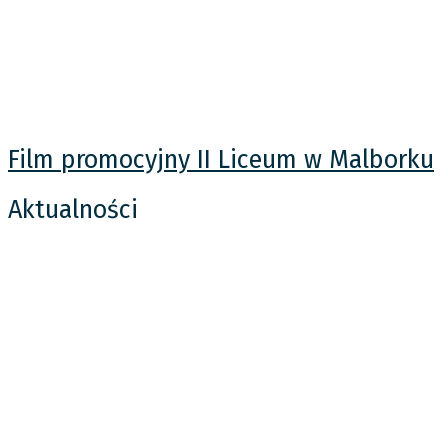
Film promocyjny II Liceum w Malborku
Aktualności
Olimpus Historyczny – Sesja Wiosenna
10 maja, 2026
W dniu 7.05.2026 r. do II LO w Malborku dotarły wyniki Ogólnopolskiej
Olimpiady Historycznej – Olimpus. W marcu tego roku do olimpiady
historycznej przystąpili uczniowie klas pierwszych, drugich i trzecich,
którzy zmagali się z pytaniami testowymi wielokrotnego wyboru o
zróżnicowanym stopniu trudności. Opiekę merytoryczną
sprawowały: M. Blum-Olęcka, A. Jaszkowska i